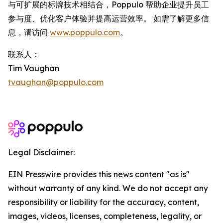
与可扩展的标牌技术相结合，Poppulo 帮助企业提升员工
参与度、优化客户体验并提高运营效率。 如需了解更多信
息，请访问
www.poppulo.com
。
联系人：
Tim Vaughan
tvaughan@poppulo.com
Legal Disclaimer:
EIN Presswire provides this news content "as is"
without warranty of any kind. We do not accept any
responsibility or liability for the accuracy, content,
images, videos, licenses, completeness, legality, or