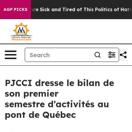
People Are Sick and Tired of This Politics of Hatred”
T
AGP PICKS
PJCCI dresse le bilan de
son premier
semestre d’activités au
pont de Québec